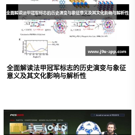
全面解读法甲冠军标志的历史演变与象征
意义及其文化影响与解析性