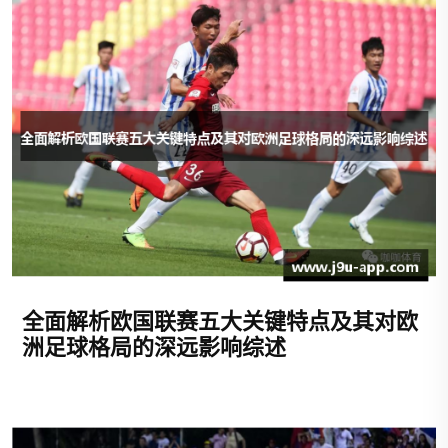
全面解析欧国联赛五大关键特点及其对欧
洲足球格局的深远影响综述