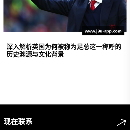
深入解析英国为何被称为足总这一称呼的
历史渊源与文化背景
现在联系